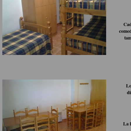
Cad
comed
tam
Lo
di
La l