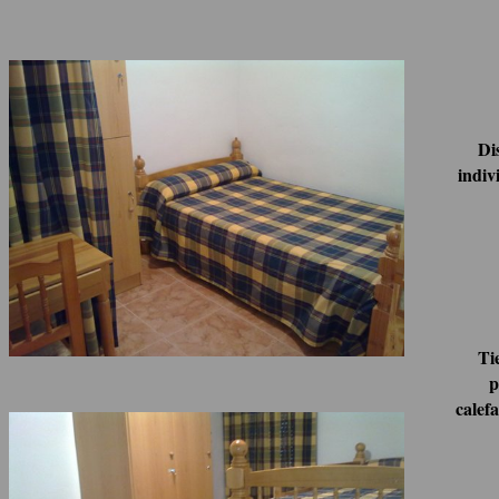
Di
indiv
Tie
p
calef